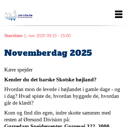
Gå
Main
til
hovedindhold
navigation
Startdato
1. nov 2025 09:15 - 15:00
Novemberdag 2025
Kære spejder
Kender du det barske Skotske højland?
Hvordan mon de levede i højlandet i gamle dage - og 
i dag? Hvad spiste de, hvordan byggede de, hvordan 
går de klædt? 
Kom og find din egen, indre skotte sammen med 
resten af Øresund Division på:
Gurredam Spejdercenter, Gurrevej 322, 3000 